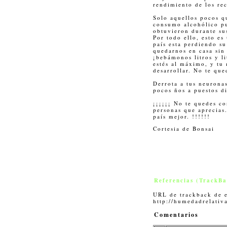
rendimiento de los rec
Solo aquellos pocos qu
consumo alcohólico pu
obtuvieron durante sus
Por todo ello, esto es
país esta perdiendo su
quedarnos en casa sin
¡bebámonos litros y li
estés al máximo, y tu 
desarrollar. No te qu
Derrota a tus neurona
pocos ños a puestos di
¡¡¡¡¡¡ No te quedes co
personas que aprecias.
país mejor. !!!!!!
Cortesia de Bonsai
Referencias (TrackBa
URL de trackback de e
http://humedadrelativ
Comentarios