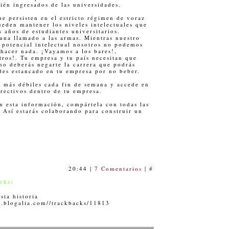
ién ingresados de las universidades.
e persisten en el estricto régimen de voraz
eden mantener los niveles intelectuales que
 años de estudiantes universitarios.
 una llamado a las armas. Mientras nuestro
 potencial intelectual nosotros no podemos
 hacer nada. ¡Vayamos a los bares!,
tros!. Tu empresa y tu país necesitan que
no deberás negarte la carrera que podrás
edes estancado en tu empresa por no beber.
s más débiles cada fin de semana y accede en
rectivos dentro de tu empresa.
n esta información, compártela con todas las
 Así estarás colaborando para construir un
20:44 |
7 Comentarios
|
#
cks)
sta historia
a.blogalia.com//trackbacks/11813