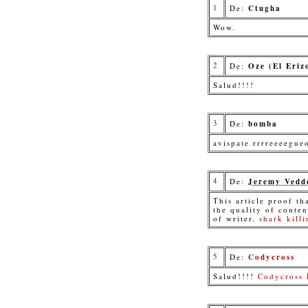
1
De:
Ctugha
Wow.
2
De:
Oze (El Eriz
Salud!!!!
3
De:
bomba
avispate rrrreeeegue
4
De:
Jeremy Vedd
This article proof th
the quality of conte
of writer.
shark kill
5
De:
Codycross
Salud!!!!
Codycross 