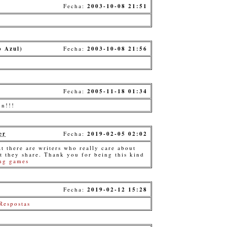
Fecha:
2003-10-08 21:51
o Azul)
Fecha:
2003-10-08 21:56
Fecha:
2005-11-18 01:34
on!!!
er
Fecha:
2019-02-05 02:02
at there are writers who really care about
nt they share. Thank you for being this kind
ing games
Fecha:
2019-02-12 15:28
Respostas