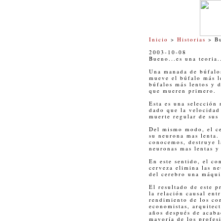
Inicio
>
Historias
> Bu
2003-10-08
Bueno...es una teoria.
Una manada de búfalos
mueve el búfalo más l
búfalos más lentos y d
que mueren primero.
Esta es una selección
dado que la velocidad 
muerte regular de sus
Del mismo modo, el c
su neurona mas lenta.
conocemos, destruye l
neuronas mas lentas y 
En este sentido, el co
cerveza elimina las n
del cerebro una máqui
El resultado de este p
la relación causal ent
rendimiento de los co
economistas, arquitect
años después de acaba
mayoría de los profes