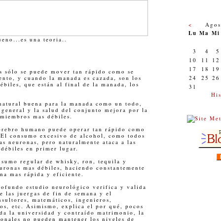
<
Agos
Lu
Ma
Mi
eno...es una teoria..
3
4
5
.
10
11
12
17
18
19
 sólo se puede mover tan rápido como se
ento, y cuando la manada es cazada, son los
24
25
26
ébiles, que están al final de la manada, los
31
His
 natural buena para la manada como un todo,
general y la salud del conjunto mejora por la
 miembros mas débiles.
erebro humano puede operar tan rápido como
 El consumo excesivo de alcohol, como todos
as neuronas, pero naturalmente ataca a las
débiles en primer lugar.
nsumo regular de whisky, ron, tequila y
euronas mas débiles, haciendo constantemente
na mas rápida y eficiente.
rofundo estudio neurológico verifica y valida
re las juergas de fin de semana y el
nsultores, matemáticos, ingenieros,
os, etc. Asimismo, explica el por qué, pocos
da la universidad y contraído matrimonio, la
ionales no pueden mantener los niveles de